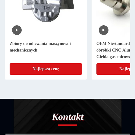
Zbiory do odlewania maszynowni
OEM Niestandardow
mechanicznych
obróbki CNC Alumi
Giełda gąsienicowa
Najlepszą cenę
Najlepsz
Kontakt