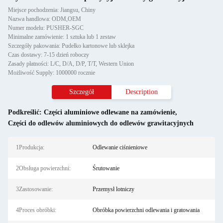
Miejsce pochodzenia: Jiangsu, Chiny
Nazwa handlowa: ODM,OEM
Numer modelu: PUSHER-SGC
Minimalne zamówienie: 1 sztuka lub 1 zestaw
Szczegóły pakowania: Pudełko kartonowe lub sklejka
Czas dostawy: 7-15 dzień roboczy
Zasady płatności: L/C, D/A, D/P, T/T, Western Union
Możliwość Supply: 1000000 rocznie
Szczegół
Description
Podkreślić:
Części aluminiowe odlewane na zamówienie
,
Części do odlewów aluminiowych do odlewów grawitacyjnych
1Produkcja:
Odlewanie ciśnieniowe
2Obsługa powierzchni:
Śrutowanie
3Zastosowanie:
Przemysł lotniczy
4Proces obróbki:
Obróbka powierzchni odlewania i gratowania