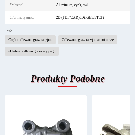
5Materiał:
Aluminium, cynk, stal
6Format rysunku:
2D/(PDF/CAD)3D(IGES/STEP)
Tags:
Części odlewane grawitacyjnie
Odlewanie grawitacyjne aluminiowe
składniki odlewu grawitacyjnego
Produkty Podobne