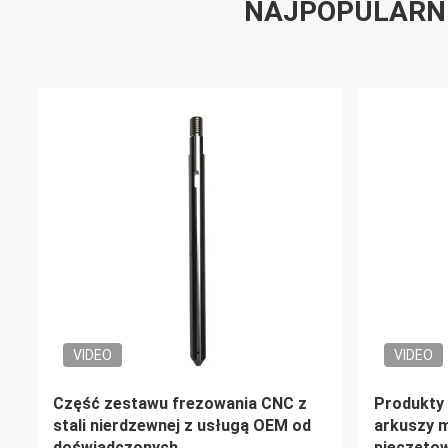
NAJPOPULARN
VIDEO
VIDEO
Wierzch CNC z stali nierdzewnej o
Wyroby do
dużej mocy momentu obrotowego
do zastosowań przemysłowych