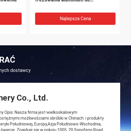
węglowej
Najlepsza Cena
BRAĆ
yjnych dostawcy
ery Co., Ltd.
ny Opis: Nasza firma jest wielkoskalowym
otężnymi możliwościami obróbki w Chinach. i produkty
ryki Południowej, Europy,Azja Południowo-Wschodnia,
 świecie. Znajduje się w pokoju 1005, 20 Songfeng Road,