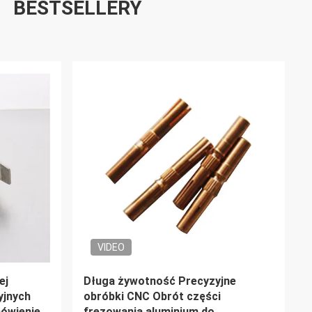
BESTSELLERY
VIDEO
iowe
Zaprojektuj swój idealny metalowy
dla
foliowy fotelik samochodowy z
ysokiej
naszymi usługami wytwarzania stali