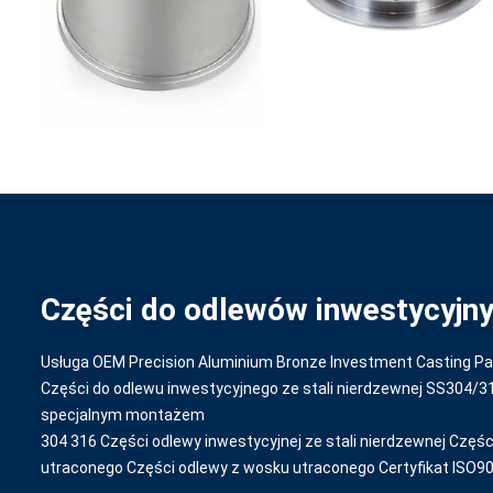
Części do odlewów inwestycyjn
Usługa OEM Precision Aluminium Bronze Investment Casting Pa
Części do odlewu inwestycyjnego ze stali nierdzewnej SS304/3
specjalnym montażem
304 316 Części odlewy inwestycyjnej ze stali nierdzewnej Częś
utraconego Części odlewy z wosku utraconego Certyfikat ISO9