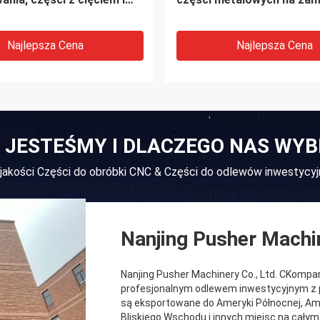
precyzji
Najlepsza Cena
Najlepsza Cena
 JESTEŚMY I DLACZEGO NAS WY
 jakości Części do obróbki CNC & Części do odlewów inwestyc
Nanjing Pusher Machin
Nanjing Pusher Machinery Co., Ltd. CKompa
profesjonalnym odlewem inwestycyjnym z p
są eksportowane do Ameryki Północnej, Ame
Bliskiego Wschodu i innych miejsc na całym