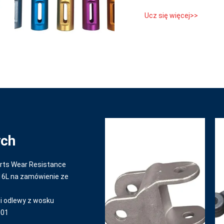
Ucz się więcej>>
ych
rts Wear Resistance
16L na zamówienie ze
ci odlewy z wosku
001