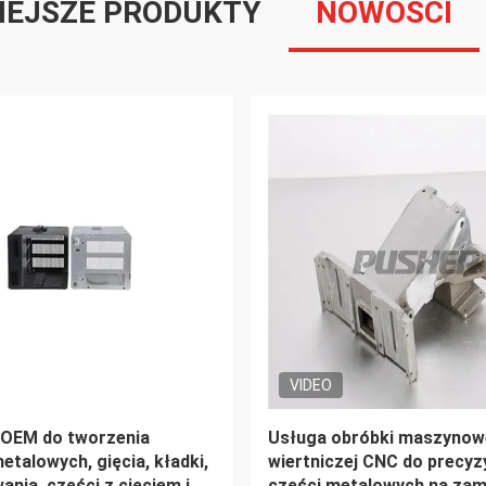
IEJSZE PRODUKTY
NOWOŚCI
VIDEO
 obróbki metalu
Zastosowane CNC Alumin
serwis części skrętowych 
sprzętu przemysłowego w