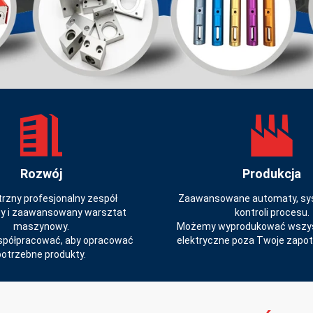
Rozwój
Produkcja
zny profesjonalny zespół
Zaawansowane automaty, sys
wy i zaawansowany warsztat
kontroli procesu.
maszynowy.
Możemy wyprodukować wszyst
półpracować, aby opracować
elektryczne poza Twoje zapo
potrzebne produkty.