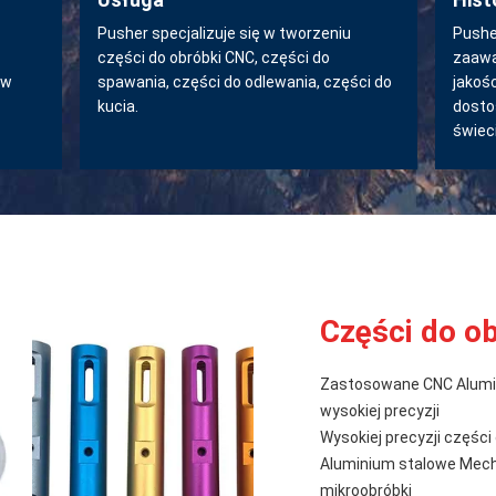
Pusher specjalizuje się w tworzeniu
Pushe
części do obróbki CNC, części do
zaawa
 w
spawania, części do odlewania, części do
jakośc
kucia.
dosto
świeci
Części do o
Zastosowane CNC Alumin
wysokiej precyzji
Wysokiej precyzji części
Aluminium stalowe Mech
mikroobróbki