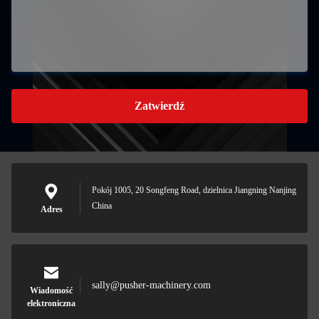
Zatwierdź
Pokój 1005, 20 Songfeng Road, dzielnica Jiangning Nanjing
China
Adres
sally@pusher-machinery.com
Wiadomość
elektroniczna