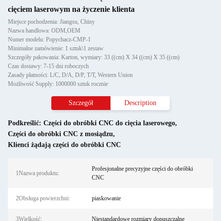
cięciem laserowym na życzenie klienta
Miejsce pochodzenia: Jiangsu, Chiny
Nazwa handlowa: ODM,OEM
Numer modelu: Popychacz-CMP-1
Minimalne zamówienie: 1 sztuk\1 zestaw
Szczegóły pakowania: Karton, wymiary: 33 ((cm) X 34 ((cm) X 35 ((cm)
Czas dostawy: 7-15 dni roboczych
Zasady płatności: L/C, D/A, D/P, T/T, Western Union
Możliwość Supply: 1000000 sztuk rocznie
Szczegół
Description
Podkreślić:
Części do obróbki CNC do cięcia laserowego
,
Części do obróbki CNC z mosiądzu
,
Klienci żądają części do obróbki CNC
Profesjonalne precyzyjne części do obróbki
1Nazwa produktu:
CNC
2Obsługa powierzchni:
piaskowanie
3Wielkość:
Niestandardowe rozmiary dopuszczalne