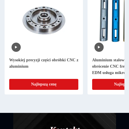
Wysokiej precyzji części obróbki CNC z
Aluminium stalowe 
aluminium
obrócenie CNC frezo
EDM usługa mikroo
Najlepszą cenę
Najlepsz