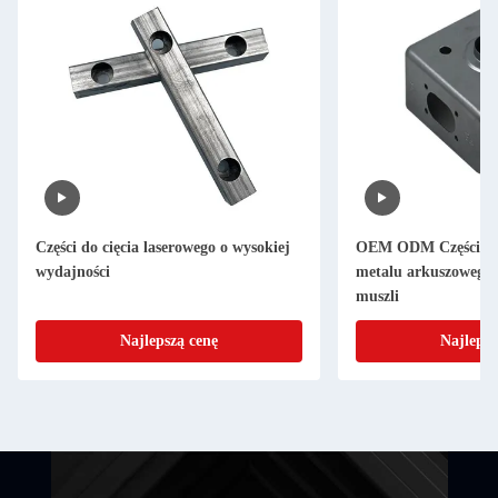
Części do cięcia laserowego o wysokiej
OEM ODM Części do 
wydajności
metalu arkuszowego
muszli
Najlepszą cenę
Najlepsz