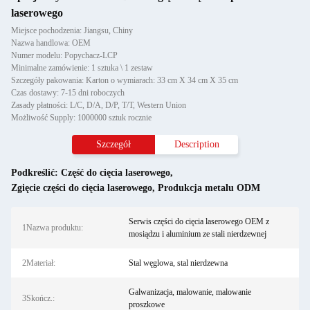
laserowego
Miejsce pochodzenia: Jiangsu, Chiny
Nazwa handlowa: OEM
Numer modelu: Popychacz-LCP
Minimalne zamówienie: 1 sztuka \ 1 zestaw
Szczegóły pakowania: Karton o wymiarach: 33 cm X 34 cm X 35 cm
Czas dostawy: 7-15 dni roboczych
Zasady płatności: L/C, D/A, D/P, T/T, Western Union
Możliwość Supply: 1000000 sztuk rocznie
Szczegół
Description
Podkreślić:
Część do cięcia laserowego
,
Zgięcie części do cięcia laserowego
,
Produkcja metalu ODM
Serwis części do cięcia laserowego OEM z
1Nazwa produktu:
mosiądzu i aluminium ze stali nierdzewnej
2Materiał:
Stal węglowa, stal nierdzewna
Galwanizacja, malowanie, malowanie
3Skończ.:
proszkowe