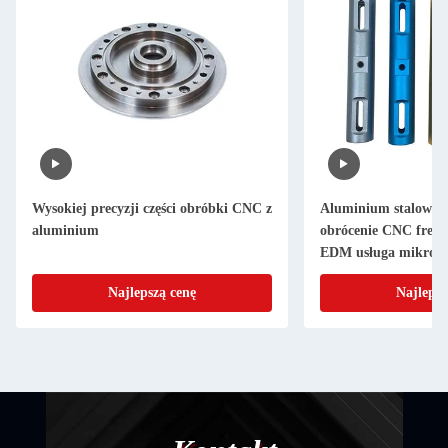
Wysokiej precyzji części obróbki CNC z
Aluminium stalowe 
aluminium
obrócenie CNC frezo
EDM usługa mikroo
Najlepszą cenę
Najlepsz