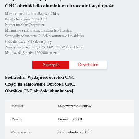
CNC obróbki dla aluminium obracanie i wydajność
Miejsce pochodzenia: Jiangsu, Chiny
Nazwa handlowa: PUSHER
Numer modelu: Zwyczajne
Minimalne zamówienie: 1 sztuka lub 1 zestaw
Szczegóły pakowania: Pudełko kartonowe lub sklejka
Czas dostawy: 7-17 dzień pracy
Zasady płatności: L/C, D/A, D/P, T/T, Western Union
Możliwość Supply: 1000000 rocznie
Szczegół
Description
Podkreślić:
Wydajność obróbki CNC
,
Części na zamówienie Obróbka CNC
,
Obróbka CNC obróbki aluminiowej
1Wymiar:
Jako życzenie klientów
2Proces:
Frezowanie CNC
3Wyposażenie:
Centra obróbcze CNC